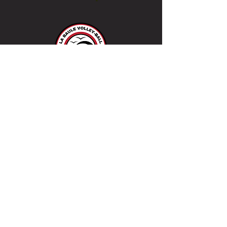
LA BAULE VOLLEY-BALL
36 rue de la Dermurie - 44600 SAINT-
NAZAIRE
Mail :
labaulevolleyball@gmail.com
Envoyez un MAIL
© 2019 by LABAULEVOLLEYBALL.
Proudly created by Catcar with
Wix.com