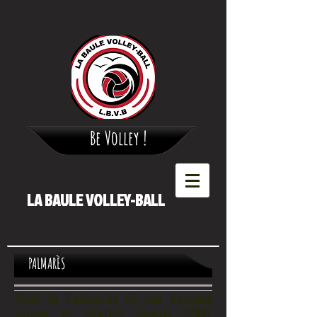
Be Volley !
LA BAULE VOLLEY-BALL
PALMARÈS
Voici le Palmarès de nos équipes
jeunes et adultes depuis 2009.