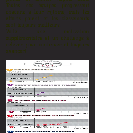
Toutes nos équipes progressent
chacune à leur rythme, mais les
efforts paient et les classements
sont toujours meilleurs.
Voila une motivation
supplémentaire et un challenge à
relever pour continuer et toujours
avancer!